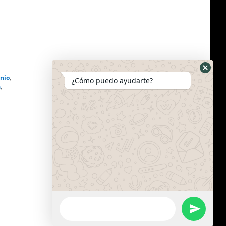
inio
,
¿Cómo puedo ayudarte?
a
,