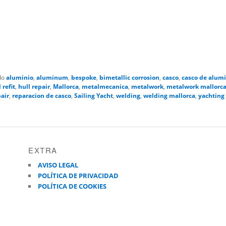
do
aluminio
,
aluminum
,
bespoke
,
bimetallic corrosion
,
casco
,
casco de alum
 refit
,
hull repair
,
Mallorca
,
metalmecanica
,
metalwork
,
metalwork mallorc
pair
,
reparacion de casco
,
Sailing Yacht
,
welding
,
welding mallorca
,
yachting
EXTRA
AVISO LEGAL
POLÍTICA DE PRIVACIDAD
POLÍTICA DE COOKIES