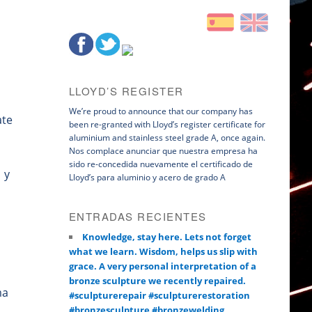
LLOYD’S REGISTER
We’re proud to announce that our company has
ate
been re-granted with Lloyd’s register certificate for
aluminium and stainless steel grade A, once again.
Nos complace anunciar que nuestra empresa ha
sido re-concedida nuevamente el certificado de
 y
Lloyd’s para aluminio y acero de grado A
ENTRADAS RECIENTES
Knowledge, stay here. Lets not forget
what we learn. Wisdom, helps us slip with
grace. A very personal interpretation of a
bronze sculpture we recently repaired.
ma
#sculpturerepair #sculpturerestoration
#bronzesculpture #bronzewelding