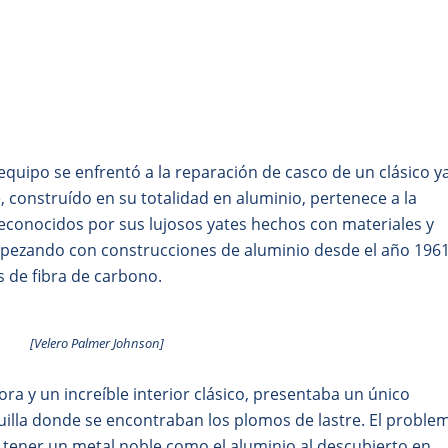
AL
AL
1
2
3
4
5
6
7
CONTENIDO
CONTENIDO
PRINCIPAL
SECUNDARIO
quipo se enfrentó a la reparación de casco de un clásico y
, construído en su totalidad en aluminio, pertenece a la
reconocidos por sus lujosos yates hechos con materiales y
mpezando con construcciones de aluminio desde el año 1961
de fibra de carbono.
[Velero Palmer Johnson]
ra y un increíble interior clásico, presentaba un único
quilla donde se encontraban los plomos de lastre. El proble
l tener un metal noble como el aluminio al descubierto en