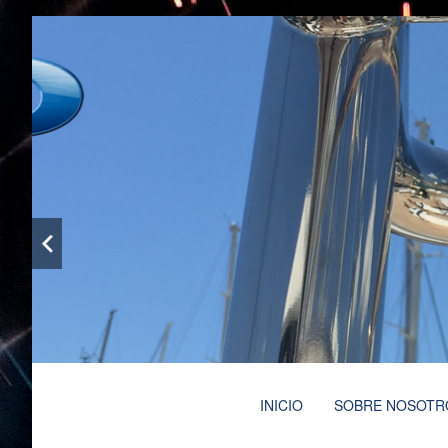
Taller de soldaduras y carpintería metálica con má
Ruben Doñaque Soldadu
Menú
INICIO
SOBRE NOSOTR
principal