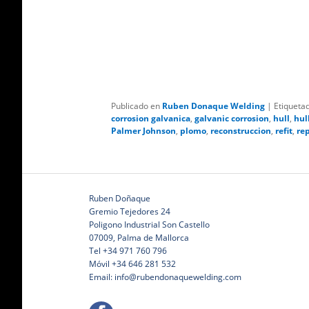
Publicado en
Ruben Donaque Welding
|
Etiqueta
corrosion galvanica
,
galvanic corrosion
,
hull
,
hull
Palmer Johnson
,
plomo
,
reconstruccion
,
refit
,
re
Ruben Doñaque
Gremio Tejedores 24
Poligono Industrial Son Castello
07009, Palma de Mallorca
Tel +34 971 760 796
Móvil +34 646 281 532
Email: info@rubendonaquewelding.com