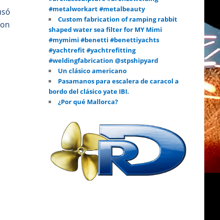
#metalworkart #metalbeauty
usó
Custom fabrication of ramping rabbit
con
shaped water sea filter for MY Mimi
#mymimi #benetti #benettiyachts
#yachtrefit #yachtrefitting
#weldingfabrication @stpshipyard
Un clásico americano
Pasamanos para escalera de caracol a
bordo del clásico yate IBI.
¿Por qué Mallorca?