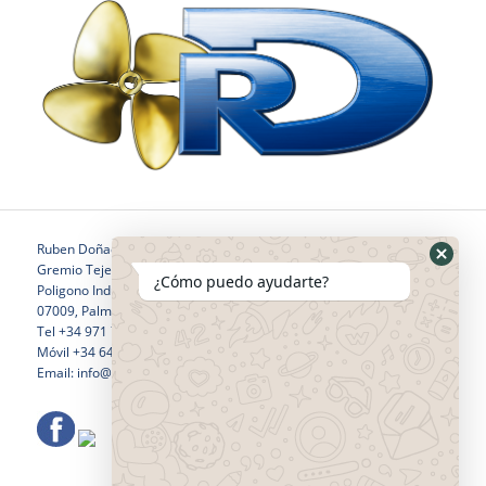
Ruben Doñaque
Gremio Tejedores 24
¿Cómo puedo ayudarte?
Poligono Industrial Son Castello
07009, Palma de Mallorca
Tel +34 971 760 796
Móvil +34 646 281 532
Email: info@rubendonaquewelding.com