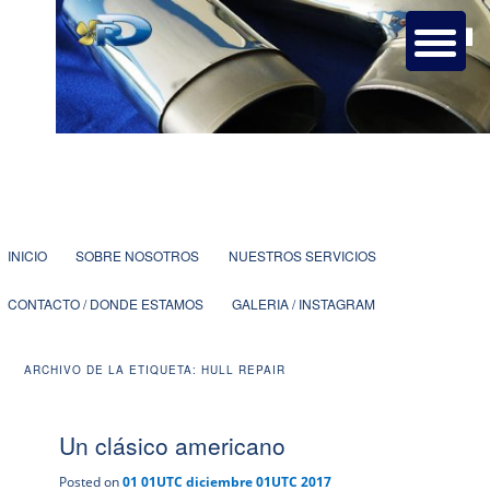
Taller de soldaduras y carpintería metálica con más de 25 años de
experiencia dedicados a la náutica.
Ruben Doñaque Soldaduras
especiales.
1
2
3
4
5
6
7
Menú
IR
IR
INICIO
SOBRE NOSOTROS
NUESTROS SERVICIOS
principal
CONTACTO / DONDE ESTAMOS
GALERIA / INSTAGRAM
AL
AL
ARCHIVO DE LA ETIQUETA:
HULL REPAIR
CONTENIDO
CONTENIDO
Un clásico americano
PRINCIPAL
SECUNDARIO
Posted on
01 01UTC diciembre 01UTC 2017