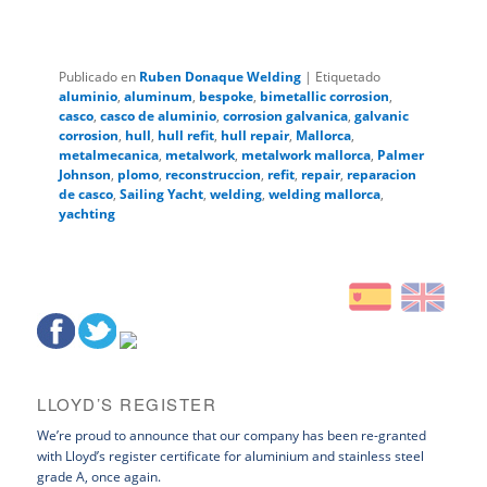
Publicado en
Ruben Donaque Welding
|
Etiquetado
aluminio
,
aluminum
,
bespoke
,
bimetallic corrosion
,
casco
,
casco de aluminio
,
corrosion galvanica
,
galvanic
corrosion
,
hull
,
hull refit
,
hull repair
,
Mallorca
,
metalmecanica
,
metalwork
,
metalwork mallorca
,
Palmer
Johnson
,
plomo
,
reconstruccion
,
refit
,
repair
,
reparacion
de casco
,
Sailing Yacht
,
welding
,
welding mallorca
,
yachting
LLOYD’S REGISTER
We’re proud to announce that our company has been re-granted
with Lloyd’s register certificate for aluminium and stainless steel
grade A, once again.