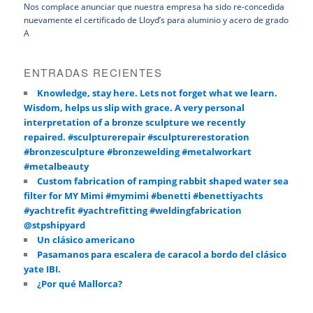
Nos complace anunciar que nuestra empresa ha sido re-concedida
nuevamente el certificado de Lloyd’s para aluminio y acero de grado
A
ENTRADAS RECIENTES
Knowledge, stay here. Lets not forget what we learn.
Wisdom, helps us slip with grace. A very personal
interpretation of a bronze sculpture we recently
repaired. #sculpturerepair #sculpturerestoration
#bronzesculpture #bronzewelding #metalworkart
#metalbeauty
Custom fabrication of ramping rabbit shaped water sea
filter for MY Mimi #mymimi #benetti #benettiyachts
#yachtrefit #yachtrefitting #weldingfabrication
@stpshipyard
Un clásico americano
Pasamanos para escalera de caracol a bordo del clásico
yate IBI.
¿Por qué Mallorca?