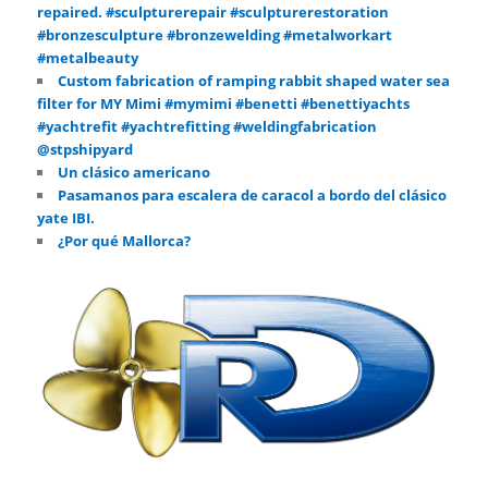
repaired. #sculpturerepair #sculpturerestoration
#bronzesculpture #bronzewelding #metalworkart
#metalbeauty
Custom fabrication of ramping rabbit shaped water sea
filter for MY Mimi #mymimi #benetti #benettiyachts
#yachtrefit #yachtrefitting #weldingfabrication
@stpshipyard
Un clásico americano
Pasamanos para escalera de caracol a bordo del clásico
yate IBI.
¿Por qué Mallorca?