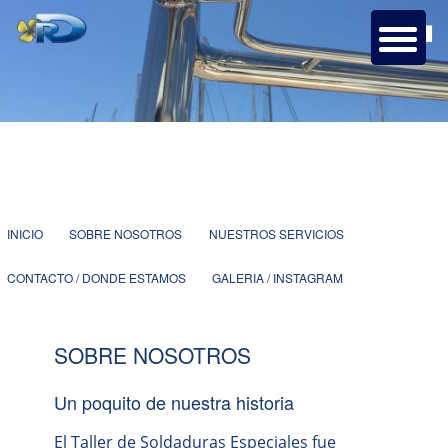
Taller de soldaduras y carpintería metálica con más de 25 años de
experiencia dedicados a la náutica.
Ruben Doñaque Soldaduras
especiales.
1
2
3
4
5
6
7
Menú
IR
INICIO
SOBRE NOSOTROS
NUESTROS SERVICIOS
principal
CONTACTO / DONDE ESTAMOS
GALERIA / INSTAGRAM
AL
CONTENIDO
SOBRE NOSOTROS
Un poquito de nuestra historia
PRINCIPAL
El Taller de Soldaduras Especiales fue