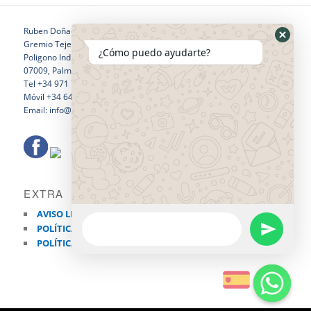
Ruben Doñaque
Gremio Tejedores 24
¿Cómo puedo ayudarte?
Poligono Industrial Son Castello
07009, Palma de Mallorca
Tel +34 971 760 796
Móvil +34 646 281 532
Email: info@rubendonaquewelding.com
EXTRA
AVISO LEGAL
POLÍTICA DE PRIVACIDAD
POLÍTICA DE COOKIES