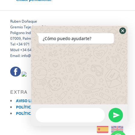
Ruben Doñaque
Gremio Tejedores 24
Poligono Industrial Son Castello
¿Cómo puedo ayudarte?
07009, Palma de Mallorca
Tel +34 971 760 796
Móvil +34 646 281 532
Email: info@rubendonaquewelding.com
EXTRA
AVISO LEGAL
POLÍTICA DE PRIVACIDAD
POLÍTICA DE COOKIES