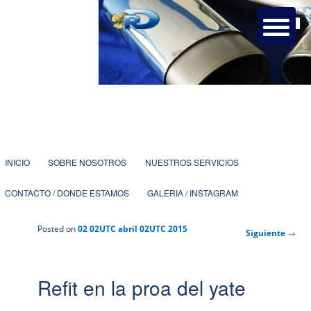
Taller de soldaduras y carpintería metálica con más de 25 años de
experiencia dedicados a la náutica.
Ruben Doñaque Soldaduras
especiales.
1
2
3
4
5
6
7
Menú
IR
INICIO
SOBRE NOSOTROS
NUESTROS SERVICIOS
principal
CONTACTO / DONDE ESTAMOS
GALERIA / INSTAGRAM
AL
Posted on
02 02UTC abril 02UTC 2015
Navegación
Siguiente
→
CONTENIDO
de
entradas
Refit en la proa del yate
PRINCIPAL