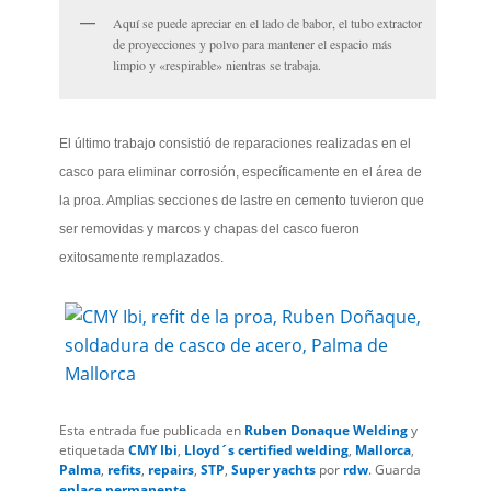
Aquí se puede apreciar en el lado de babor, el tubo extractor
de proyecciones y polvo para mantener el espacio más
limpio y «respirable» nientras se trabaja.
El último trabajo consistió de reparaciones realizadas en el
casco para eliminar corrosión, específicamente en el área de
la proa. Amplias secciones de lastre en cemento tuvieron que
ser removidas y marcos y chapas del casco fueron
exitosamente remplazados.
Esta entrada fue publicada en
Ruben Donaque Welding
y
etiquetada
CMY Ibi
,
Lloyd´s certified welding
,
Mallorca
,
Palma
,
refits
,
repairs
,
STP
,
Super yachts
por
rdw
. Guarda
enlace permanente
.